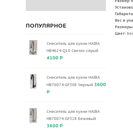
Размер 
Установ
Габаритн
Вес в уп
ПОПУЛЯРНОЕ
Размеры
Цвет:
Бе
Смеситель для кухни HAIBA
HB4624-Q10 Светло-серый
4100 Р
Смеситель для кухни HAIBA
3600
HB70074-GF308 Черный
Р
Смеситель для кухни HAIBA
HB70074-GF328 Бежевый
3600 Р