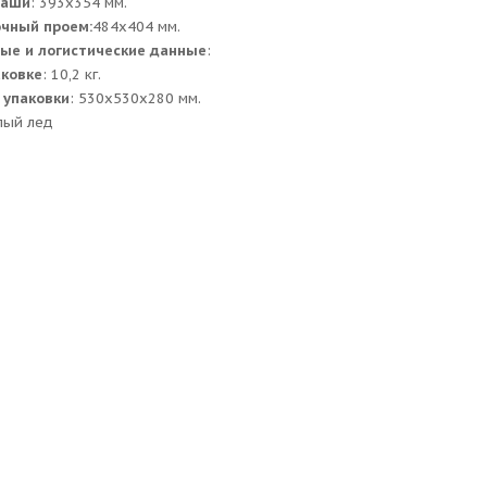
чаши
: 393х354 мм.
очный проем:
484x404 мм.
ые и логистические данные
:
аковке
: 10,2 кг.
 упаковки
: 530x530x280 мм.
лый лед