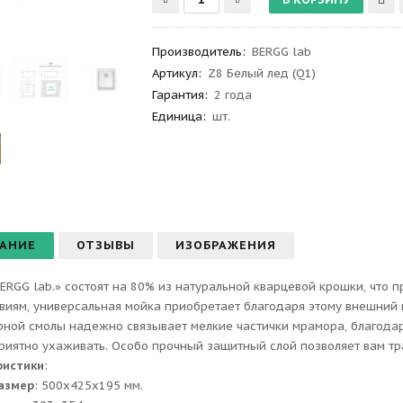
Производитель
:
BERGG lab
Артикул
:
Z8 Белый лед (Q1)
Гарантия
:
2 года
Единица:
шт.
АНИЕ
ОТЗЫВЫ
ИЗОБРАЖЕНИЯ
ERGG lab.» состоят на 80% из натуральной кварцевой крошки, что 
виям, универсальная мойка приобретает благодаря этому внешний 
ной смолы надежно связывает мелкие частички мрамора, благодаря
приятно ухаживать. Особо прочный защитный слой позволяет вам тр
ристики
:
азмер
: 500x425x195 мм.