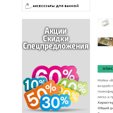
АКСЕССУАРЫ ДЛЯ ВАННОЙ
ОПИС
Мойки «B
воздейст
полиэфир
легко и 
Характе
Общий р