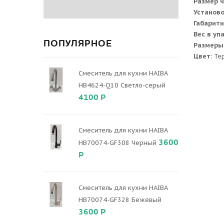
Размер 
Установ
Габаритн
Вес в уп
ПОПУЛЯРНОЕ
Размеры
Цвет:
Те
Смеситель для кухни HAIBA
HB4624-Q10 Светло-серый
4100 Р
Смеситель для кухни HAIBA
3600
HB70074-GF308 Черный
Р
Смеситель для кухни HAIBA
HB70074-GF328 Бежевый
3600 Р