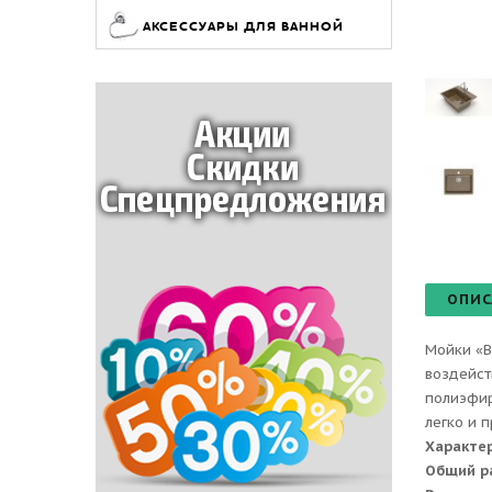
АКСЕССУАРЫ ДЛЯ ВАННОЙ
ОПИС
Мойки «B
воздейст
полиэфир
легко и 
Характе
Общий р