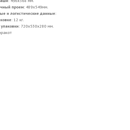
чаши
: 496х368 мм.
очный проем:
489x549мм.
ые и логистические данные
:
аковке
: 12 кг.
 упаковки
: 720x530x280 мм.
рракот