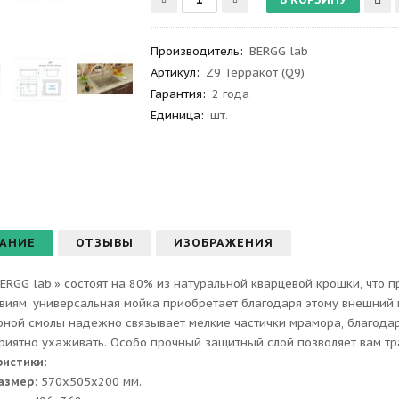
Производитель
:
BERGG lab
Артикул
:
Z9 Терракот (Q9)
Гарантия
:
2 года
Единица:
шт.
АНИЕ
ОТЗЫВЫ
ИЗОБРАЖЕНИЯ
ERGG lab.» состоят на 80% из натуральной кварцевой крошки, что 
виям, универсальная мойка приобретает благодаря этому внешний 
ной смолы надежно связывает мелкие частички мрамора, благодаря
приятно ухаживать. Особо прочный защитный слой позволяет вам тр
ристики
:
азмер
: 570x505x200 мм.