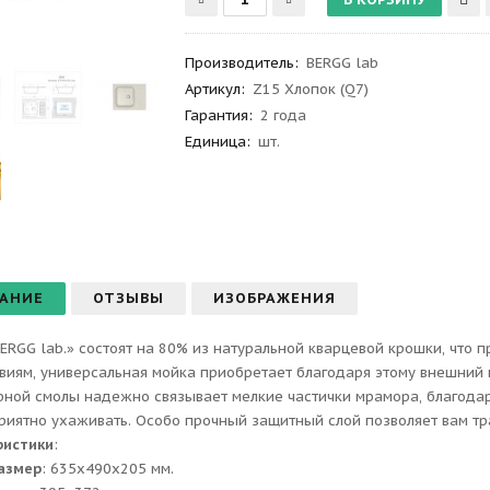
Производитель
:
BERGG lab
Артикул
:
Z15 Хлопок (Q7)
Гарантия
:
2 года
Единица:
шт.
АНИЕ
ОТЗЫВЫ
ИЗОБРАЖЕНИЯ
ERGG lab.» состоят на 80% из натуральной кварцевой крошки, что 
виям, универсальная мойка приобретает благодаря этому внешний 
ной смолы надежно связывает мелкие частички мрамора, благодаря
приятно ухаживать. Особо прочный защитный слой позволяет вам тр
ристики
:
азмер
: 635x490x205 мм.