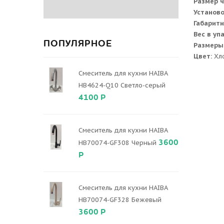
Размер 
Установ
Габаритн
Вес в уп
ПОПУЛЯРНОЕ
Размеры
Цвет:
Хл
Смеситель для кухни HAIBA
HB4624-Q10 Светло-серый
4100 Р
Смеситель для кухни HAIBA
3600
HB70074-GF308 Черный
Р
Смеситель для кухни HAIBA
HB70074-GF328 Бежевый
3600 Р