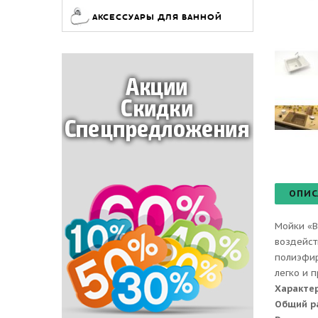
АКСЕССУАРЫ ДЛЯ ВАННОЙ
ОПИС
Мойки «B
воздейст
полиэфир
легко и 
Характе
Общий р