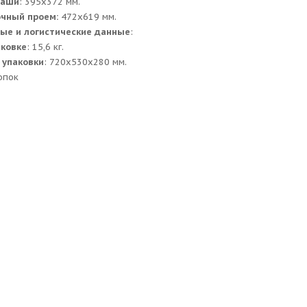
чаши
: 395х372 мм.
очный проем:
472x619 мм.
ые и логистические данные
:
аковке
: 15,6 кг.
 упаковки
: 720x530x280 мм.
опок