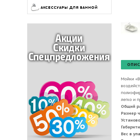
АКСЕССУАРЫ ДЛЯ ВАННОЙ
ОПИС
Мойки «B
воздейст
полиэфир
легко и 
Общий р
Размер 
Установ
Габаритн
Вес в уп