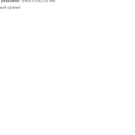
 упаковки
: 940x530x250 мм.
лый гранит