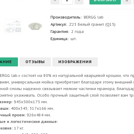
Производитель
:
BERGG lab
Артикул
:
Z23 Белый гранит (Q15)
Гарантия
:
2 года
Единица:
шт.
АНИЕ
ОТЗЫВЫ
ИЗОБРАЖЕНИЯ
ERGG lab.» состоят на 80% из натуральной кварцевой крошки, что 
виям, универсальная мойка приобретает благодаря этому внешний 
ной смолы надежно связывает мелкие частички мрамора, благодаря
приятно ухаживать. Особо прочный защитный слой позволяет вам тр
азмер
: 945x500x175 мм.
чаши
: 400х343; 317х166 мм.
очный проем:
926x484 мм.
ые и логистические данные
:
аковке
: 17 кг.