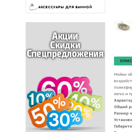
АКСЕССУАРЫ ДЛЯ ВАННОЙ
ОПИС
Мойки «B
воздейст
полиэфир
легко и 
Характе
Общий р
Размер 
Установ
Габаритн