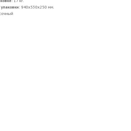
аковке
: 17 кг.
 упаковки
: 940x530x250 мм.
сочный