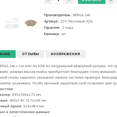
Производитель
:
BERGG lab
Артикул
:
Z23 Песочный (Q5)
Гарантия
:
2 года
Единица:
шт.
АНИЕ
ОТЗЫВЫ
ИЗОБРАЖЕНИЯ
ERGG lab.» состоят на 80% из натуральной кварцевой крошки, что 
виям, универсальная мойка приобретает благодаря этому внешний 
ной смолы надежно связывает мелкие частички мрамора, благодаря
приятно ухаживать. Особо прочный защитный слой позволяет вам тр
ристики
:
азмер
: 945x500x175 мм.
чаши
: 400х343; 317х166 мм.
очный проем:
926x484 мм.
ые и логистические данные
: