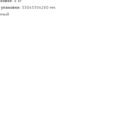
аковке
: 8 кг.
 упаковки
: 530x530x280 мм.
рный