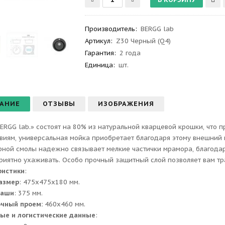
Производитель
:
BERGG lab
Артикул
:
Z30 Черный (Q4)
Гарантия
:
2 года
Единица:
шт.
АНИЕ
ОТЗЫВЫ
ИЗОБРАЖЕНИЯ
ERGG lab.» состоят на 80% из натуральной кварцевой крошки, что 
виям, универсальная мойка приобретает благодаря этому внешний 
ной смолы надежно связывает мелкие частички мрамора, благодаря
приятно ухаживать. Особо прочный защитный слой позволяет вам тр
ристики
:
азмер
: 475x475x180 мм.
чаши
: 375 мм.
очный проем:
460x460 мм.
ые и логистические данные
: