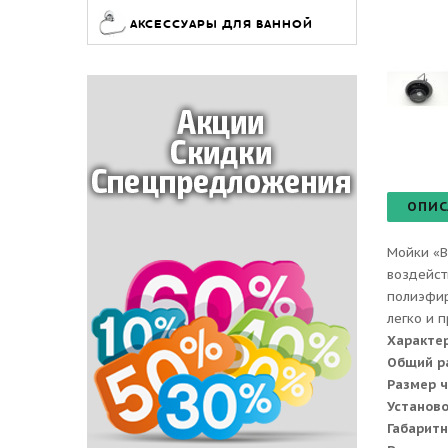
АКСЕССУАРЫ ДЛЯ ВАННОЙ
ОПИС
Мойки «B
воздейст
полиэфир
легко и 
Характе
Общий р
Размер 
Установ
Габаритн