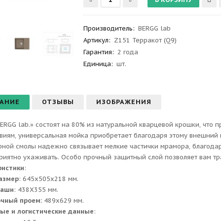
Производитель
:
BERGG lab
Артикул
:
Z151 Терракот (Q9)
Гарантия
:
2 года
Единица:
шт.
АНИЕ
ОТЗЫВЫ
ИЗОБРАЖЕНИЯ
ERGG lab.» состоят на 80% из натуральной кварцевой крошки, что 
виям, универсальная мойка приобретает благодаря этому внешний 
ной смолы надежно связывает мелкие частички мрамора, благодаря
приятно ухаживать. Особо прочный защитный слой позволяет вам тр
ристики
:
азмер
: 645x505x218 мм.
чаши
: 438Х355 мм.
очный проем:
489x629 мм.
ые и логистические данные
: