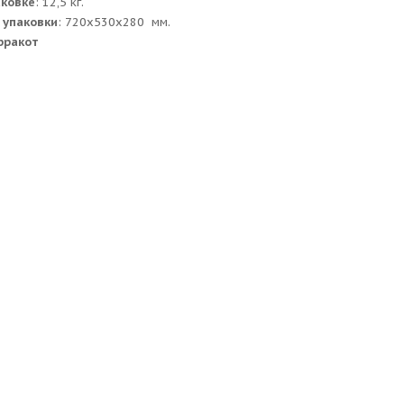
аковке
: 12,5 кг.
 упаковки
: 720x530x280 мм.
рракот