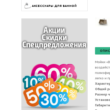
АКСЕССУАРЫ ДЛЯ ВАННОЙ
ОПИС
Мойки «B
воздейст
полиэфир
легко и 
Характе
Общий р
Размер 
Установ
Габаритн