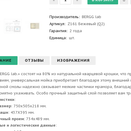
Производитель
:
BERGG lab
Артикул
:
Z161 Бежевый (Q2)
Гарантия
:
2 года
Единица:
шт.
АНИЕ
ОТЗЫВЫ
ИЗОБРАЖЕНИЯ
ERGG lab.» состоят на 80% из натуральной кварцевой крошки, что 
виям, универсальная мойка приобретает благодаря этому внешний 
ной смолы надежно связывает мелкие частички мрамора, благодаря
приятно ухаживать. Особо прочный защитный слой позволяет вам тр
ристики
:
азмер
: 750х505x218 мм.
чаши
: 437Х395 мм.
очный проем:
734x489 мм.
ые и логистические данные
: