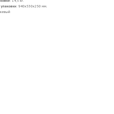
аковке
: 14,5 кг.
 упаковки
: 940x530x250 мм.
жевый