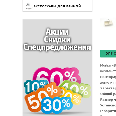
АКСЕССУАРЫ ДЛЯ ВАННОЙ
ОПИС
Мойки «B
воздейст
полиэфир
легко и 
Характе
Общий р
Размер 
Установ
Габаритн