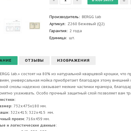
Производитель
:
BERGG lab
Артикул
:
Z260 Бежевый (Q2)
Гарантия
:
2 года
Единица:
шт.
АНИЕ
ОТЗЫВЫ
ИЗОБРАЖЕНИЯ
ERGG lab.» состоят на 80% из натуральной кварцевой крошки, что 
виям, универсальная мойка приобретает благодаря этому внешний 
ной смолы надежно связывает мелкие частички мрамора, благодаря
приятно ухаживать. Особо прочный защитный слой позволяет вам тр
ристики
:
азмер
: 732x475x180 мм.
чаши
: 322x415; 322x415 мм.
очный проем:
716x459 мм.
ые и логистические данные
: