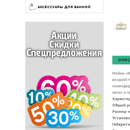
АКСЕССУАРЫ ДЛЯ ВАННОЙ
ОПИС
Мойки «B
воздейст
полиэфир
легко и 
Характе
Общий р
Размер 
Установ
Габаритн