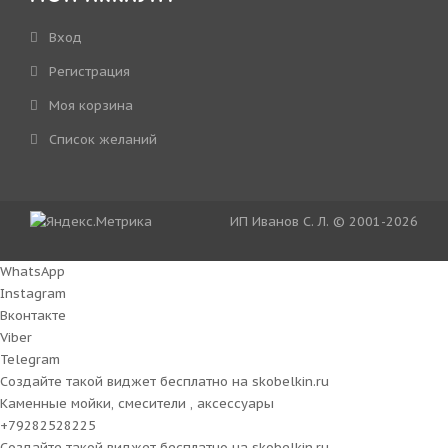
Вход
Регистрация
Моя корзина
Cписок желаний
ИП Иванов С. Л. © 2001-2026
WhatsApp
Instagram
Вконтакте
Viber
Telegram
Создайте такой виджет бесплатно на
skobelkin.ru
Каменные мойки, смесители , аксессуары
+79282528225
Создайте такой виджет бесплатно на
skobelkin.ru