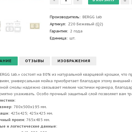
Производитель
:
BERGG lab
Артикул
:
Z20 Бежевый (Q2)
Гарантия
:
2 года
Единица:
шт.
АНИЕ
ОТЗЫВЫ
ИЗОБРАЖЕНИЯ
ERGG lab.» состоят на 80% из натуральной кварцевой крошки, что 
виям, универсальная мойка приобретает благодаря этому внешний 
ной смолы надежно связывает мелкие частички мрамора, благодаря
приятно ухаживать. Особо прочный защитный слой позволяет вам тр
ристики
:
азмер
: 780x500x195 мм.
чаши
: 425x425; 425x425 мм.
очный проем:
765x485 мм.
ые и логистические данные
: