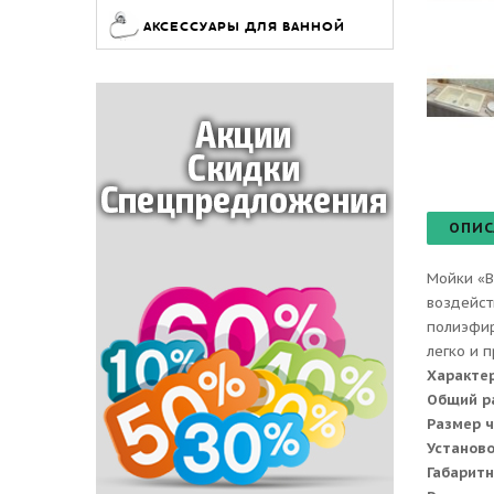
АКСЕССУАРЫ ДЛЯ ВАННОЙ
ОПИС
Мойки «B
воздейст
полиэфир
легко и 
Характе
Общий р
Размер 
Установ
Габаритн